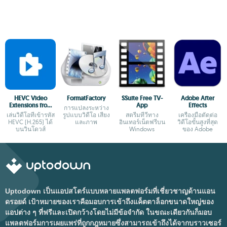
HEVC Video
FormatFactory
SSuite Free TV-
Adobe After
Extensions from
App
Effects
การแปลงระหว่าง
Device
เล่นวิดีโอที่เข้ารหัส
รูปแบบวิดีโอ เสียง
สตรีมทีวีทาง
เครื่องมือตัดต่อ
Manufacturer
HEVC (H.265) ได้
และภาพ
อินเทอร์เน็ตฟรีบน
วิดีโอขั้นสูงที่สุด
บนวินโดวส์
Windows
ของ Adobe
Uptodown เป็นแอปสโตร์แบบหลายแพลตฟอร์มที่เชี่ยวชาญด้านแอน
ดรอยด์ เป้าหมายของเราคือมอบการเข้าถึงแค็ตตาล็อกขนาดใหญ่ของ
แอปต่าง ๆ ที่ฟรีและเปิดกว้างโดยไม่มีข้อจำกัด ในขณะเดียวกันก็มอบ
แพลตฟอร์มการเผยแพร่ที่ถูกกฎหมายซึ่งสามารถเข้าถึงได้จากบราวเซอร์