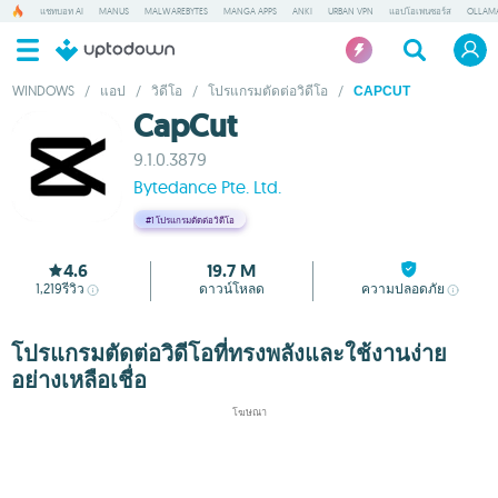
แชทบอท AI
MANUS
MALWAREBYTES
MANGA APPS
ANKI
URBAN VPN
แอปโอเพนซอร์ส
OLLAM
WINDOWS
/
แอป
/
วิดีโอ
/
โปรแกรมตัดต่อวิดีโอ
/
CAPCUT
CapCut
9.1.0.3879
Bytedance Pte. Ltd.
#1
โปรแกรมตัดต่อวิดีโอ
4.6
19.7 M
1,219
รีวิว
ดาวน์โหลด
ความปลอดภัย
โปรแกรมตัดต่อวิดีโอที่ทรงพลังและใช้งานง่าย
อย่างเหลือเชื่อ
โฆษณา