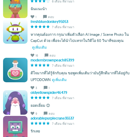
6 เดือน ที่ผ่านมา
ฉันแนะนำ
1
ตอบ
freshbluedonkey95053
7 เดือน ที่ผ่านมา
หากคุณต้องการ กรุณาเพิ่มตัวเลือก AI Image / Scene Photo ใน
CapCut ด้วย เพื่อจะได้นำไปแทรกในวิดีโอ 60 วินาทีของคุณ
ดูเพิ่มเติม
16
ตอบ
modernbrownpeach85399
7 เดือน ที่ผ่านมา
ดีใจมากที่ได้รู้จักกับคุณ ขอพูดเพิ่มเติมว่ามันรู้สึกดีมากที่ได้อยู่กับ
UPTODOWN
ดูเพิ่มเติม
3
1
oldyellowspider46479
7 เดือน ที่ผ่านมา
ยอดเยี่ยม 😊
9
ตอบ
adorablepurplecrane35537
7 เดือน ที่ผ่านมา
รักเลย