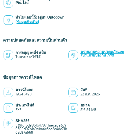
Pte. Ltd.
ทำไมแอปนี้ถึงอยู่บน Uptodown
(ข้อมูลเพิ่มเติม)
ความปลอดภัยและความเป็นส่วนตัว
ดูรายงานความปลอดภัยและ
การอนุญาตที่จำเป็น
โปรแกรมป้องกันไวรัส
ไม่สามารถใช้ได้
ข้อมูลการดาวน์โหลด
ดาวน์โหลด
วันที่
19,741,498
22 ก.ค. 2026
ประเภทไฟล์
ขนาด
EXE
516.54 MB
SHA256
539f6f5d9851b4787ffaeca8a3d9
0399d07b1a9eba4c6aa2c4dc71b
62c87a669